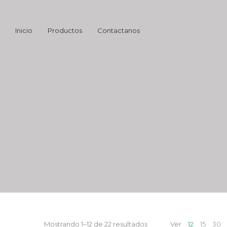
Inicio
Productos
Contactanos
Mostrando 1–12 de 22 resultados
Ver
12
15
30