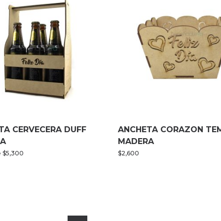
TA CERVECERA DUFF
ANCHETA CORAZON TE
A
MADERA
e
$
5,300
$
2,600