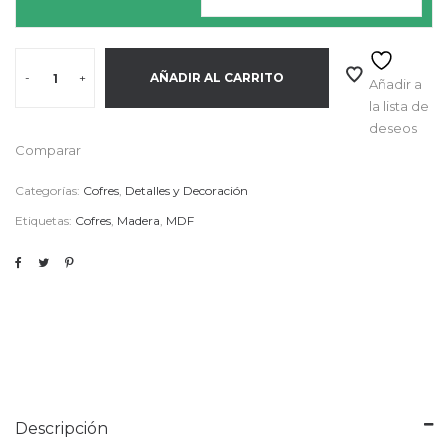
-
+
AÑADIR AL CARRITO
Añadir a
la lista de
deseos
Comparar
Categorías:
Cofres
,
Detalles y Decoración
Etiquetas:
Cofres
,
Madera
,
MDF
Descripción