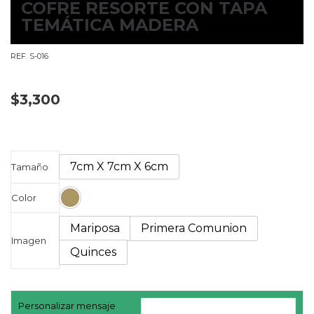
COFRE RESORTE CON TAPA
TEMÁTICA MADERA
REF. S-016
$
3,300
7cm X 7cm X 6cm
Tamaño
Color
Mariposa
Primera Comunion
Imagen
Quinces
Personalizar mensaje