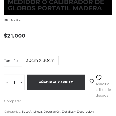
MEDIDOR O CALIBRADOR DE
GLOBOS PORTATIL MADERA
REF. S-015-2
$
21,000
30cm X 30cm
Tamaño
-
+
AÑADIR AL CARRITO
Añadir a
la lista de
deseos
Comparar
Categorías:
Base Ancheta
,
Decoración
,
Detalles y Decoración