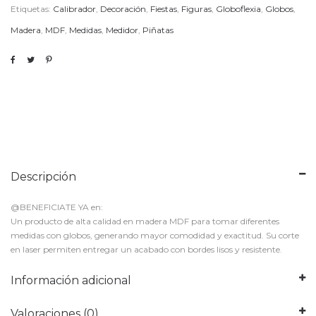
Etiquetas:
Calibrador
,
Decoración
,
Fiestas
,
Figuras
,
Globoflexia
,
Globos
,
Madera
,
MDF
,
Medidas
,
Medidor
,
Piñatas
Descripción
@BENEFICIATE YA en:
Un producto de alta calidad en madera MDF para tomar diferentes
medidas con globos, generando mayor comodidad y exactitud. Su corte
en laser permiten entregar un acabado con bordes lisos y resistente.
Información adicional
Valoraciones (0)